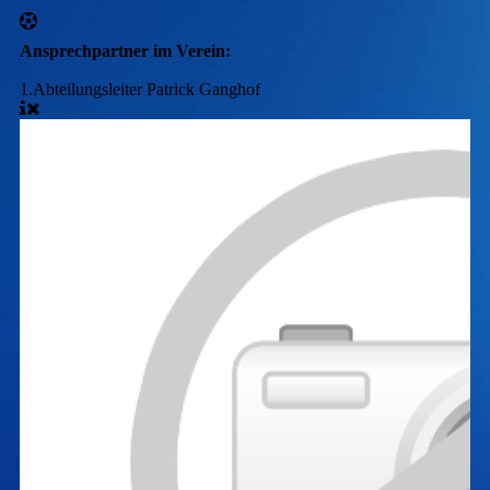
Ansprechpartner im Verein:
1.Abteilungsleiter Patrick Ganghof