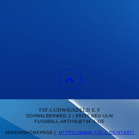
TSF-LUDWIGSDELD E.V
SCHWALBENWEG 1 | 89231 NEU-ULM
FUSSBALL-AKTIVE@TSF-L.DE
VEREINSHOMEPAGE |
HTTPS://WWW.TSF-L.DE/START/