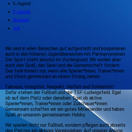
E-Jugend
F-Jugend
Bambini
AH
Wir sind in allen Bereichen gut aufgestellt und kooperieren
auch in den höheren Jugendbereichen mit Partnervereinen.
Der Sport steht absolut im Vordergrund. Wir wollen aber
auch den Spaß, das Spiel und die Gemeinschaft fördern.
Das funktioniert nur, wenn alle Spieler*innen, Trainer*innen
und Eltern gemeinsam an einem Strang ziehen.
Fairness, Integrität, Respekt, Vielfalt und Solidarität!
Dafür stehen der Fußball und die TSF-Ludwigsfeld. Egal
ob auf dem Platz oder daneben. Egal ob aktive
Spieler*innen, Trainer*innen oder Zuschauer*innen.
Gemeinsam schaffen wir ein gutes Miteinander und haben
Spaß an unserem gemeinsamen Hobby.
Wir spielen nicht nur Fußball, sondern pflegen auch abseits
des Platzes ein aktives Vereinsleben: Auf unserer Anlage