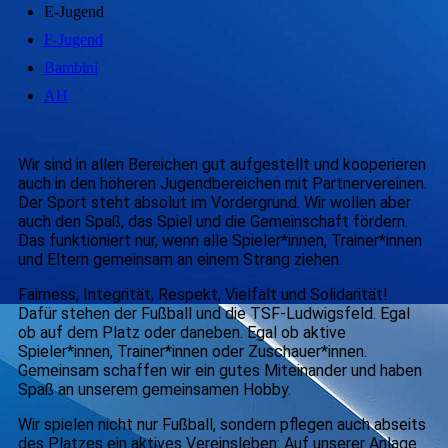
E-Jugend
F-Jugend
Bambini
AH
Wir sind in allen Bereichen gut aufgestellt und kooperieren
auch in den höheren Jugendbereichen mit Partnervereinen.
Der Sport steht absolut im Vordergrund. Wir wollen aber
auch den Spaß, das Spiel und die Gemeinschaft fördern.
Das funktioniert nur, wenn alle Spieler*innen, Trainer*innen
und Eltern gemeinsam an einem Strang ziehen.
Fairness, Integrität, Respekt, Vielfalt und Solidarität!
Dafür stehen der Fußball und die TSF-Ludwigsfeld. Egal
ob auf dem Platz oder daneben. Egal ob aktive
Spieler*innen, Trainer*innen oder Zuschauer*innen.
Gemeinsam schaffen wir ein gutes Miteinander und haben
Spaß an unserem gemeinsamen Hobby.
Wir spielen nicht nur Fußball, sondern pflegen auch abseits
des Platzes ein aktives Vereinsleben: Auf unserer Anlage