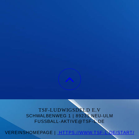
TSF-LUDWIGSDELD E.V
SCHWALBENWEG 1 | 89231 NEU-ULM
FUSSBALL-AKTIVE@TSF-L.DE
VEREINSHOMEPAGE |
HTTPS://WWW.TSF-L.DE/START/