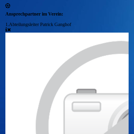
Ansprechpartner im Verein:
1.Abteilungsleiter Patrick Ganghof