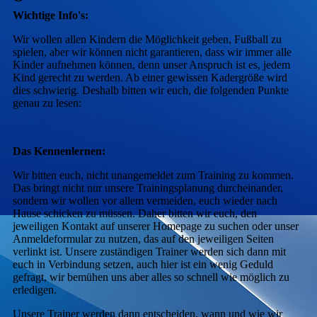
Wichtige Info's:
Wir wollen allen Kindern die Möglichkeit geben, Fußball zu
spielen, aber wir können nicht garantieren, dass wir immer alle
Kinder aufnehmen können, denn unser Anspruch ist es, jedem
Kind gerecht zu werden. Ab einer gewissen Kadergröße wird
dies schwierig. Deshalb bitten wir euch, die folgenden Punkte
genau zu lesen:
Das Kennenlernen:
Wir bitten euch, nicht unangemeldet zum Training zu kommen.
Das bringt nicht nur unsere Trainingsplanung durcheinander,
sondern wir wollen vor allem vermeiden, euch wieder nach
Hause schicken zu müssen. Daher bitten wir euch, den
jeweiligen Kontakt auf unserer Homepage zu suchen oder unser
Anmeldeformular zu nutzen, das auf den jeweiligen Seiten
verlinkt ist. Unsere zuständigen Trainer werden sich dann mit
euch in Verbindung setzen, auch hier ist ein wenig Geduld
gefragt, wir bemühen uns aber alles so schnell wie möglich zu
erledigen.
Unsere Trainer werden dann entscheiden, wann und wie wir